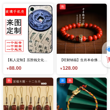
热
【私人定制】压胜钱文化手机壳
【旺财纳福】生肖本命佛心咒朱砂手串
88.00
128.00
热
新
热