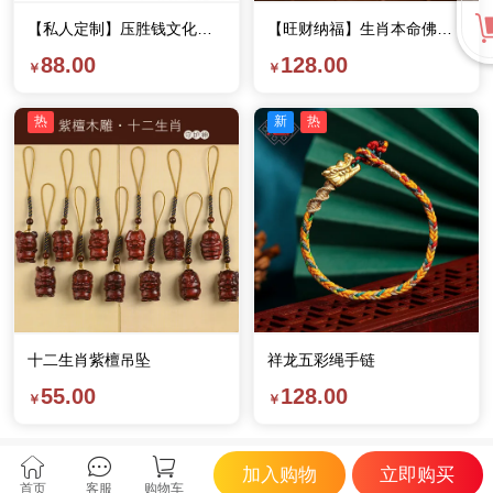
【私人定制】压胜钱文化手机壳
【旺财纳福】生肖本命佛心咒朱砂手串
88.00
128.00
热
新
热
十二生肖紫檀吊坠
祥龙五彩绳手链
55.00
128.00
加入购物
立即购买
首页
客服
购物车